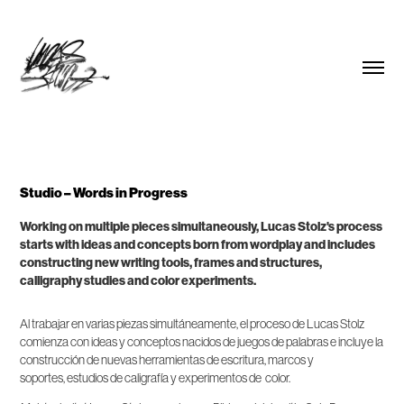
Studio – Words in Progress
Working on multiple pieces simultaneously, Lucas Stolz's process
starts with ideas and concepts born from wordplay and includes
constructing new writing tools, frames and structures,
calligraphy studies and color experiments.
Al trabajar en varias piezas simultáneamente, el proceso de Lucas Stolz
comienza con ideas y conceptos nacidos de juegos de palabras e incluye la
construcción de nuevas herramientas de escritura, marcos y
soportes, estudios de caligrafía y experimentos de color.